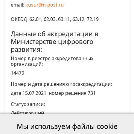
email:
kusur@n-post.ru
ОКВЭД 62.01, 62.03, 63.11, 63.12, 72.19
Данные об аккредитации в
Министерстве цифрового
развития:
Номер в реестре аккредитованных
организаций:
14479
Номер и дата решения о госаккредитации:
дата 15.07.2021, номер решения 731
Статус записи:
Действующий
Информация о видах ИТ-деятельности
Мы используем файлы cookie
согласно приказу №449 от 11.05.2023: