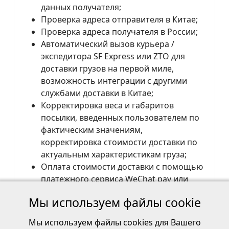
данных получателя;
Проверка адреса отправителя в Китае;
Проверка адреса получателя в России;
Автоматический вызов курьера /
экспедитора SF Express или ZTO для
доставки грузов на первой миле,
возможность интеграции с другими
службами доставки в Китае;
Корректировка веса и габаритов
посылки, введенных пользователем по
фактическим значениям,
корректировка стоимости доставки по
актуальным характеристикам груза;
Оплата стоимости доставки с помощью
платежного сервиса WeChat pay или
переводом на банковский счёт.
Мы используем файлы cookie
Ссылка на документы регистрации в ФИПС:
Мы используем файлы cookies для Вашего
Свидетельство № 2022666921